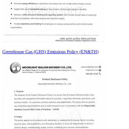
Greenhouse Gas (GHS) Emissions Policy (EN&TH)