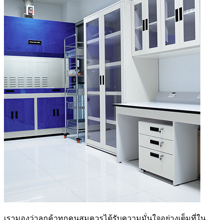
เรามองว่าลูกค้าทุกคนสมควรได้รับความมั่นใจอย่างเต็มที่ใน